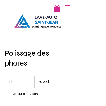
APPELEZ MAINTENANT
Polissage des
phares
79,99 dollars
canadiens
1 h
1
79,99 $
Lave-auto St-Jean