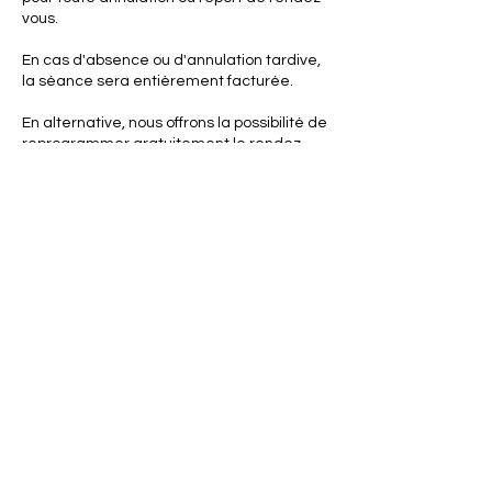
vous.
En cas d'absence ou d'annulation tardive,
la séance sera entièrement facturée.
En alternative, nous offrons la possibilité de
reprogrammer gratuitement le rendez-
vous, à condition qu'il soit fixé dans les 7
jours suivant l'annulation.
Coordonnées
1008 Rue Renault, Saint-Jean-
Chrysostome, QC, Canada
581-629-1019
laveautostnicolas@gmail.com