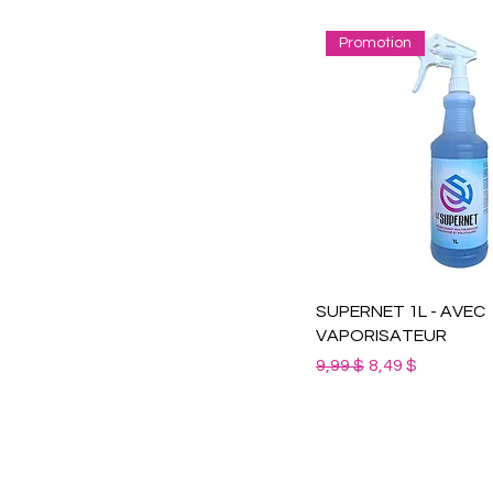
Promotion
SUPERNET 1L - AVEC
VAPORISATEUR
Prix original
Prix promotionn
9,99 $
8,49 $