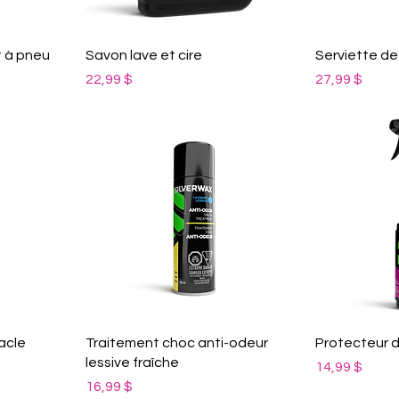
t à pneu
Savon lave et cire
Serviette d
Prix
Prix
22,99 $
27,99 $
acle
Traitement choc anti-odeur
Protecteur d'
lessive fraîche
Prix
14,99 $
Prix
16,99 $