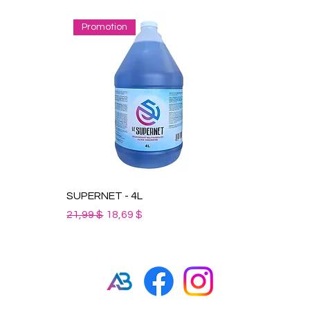
Promotion
SUPERNET - 4L
Prix original
Prix promotionnel
21,99 $
18,69 $
el