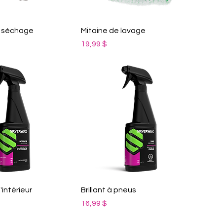
e séchage
Mitaine de lavage
Prix
19,99 $
intérieur
Brillant à pneus
Prix
16,99 $