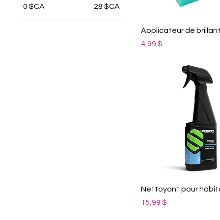
0 $CA
28 $CA
Applicateur de brillan
Prix
4,99 $
Nettoyant pour habit
Prix
15,99 $